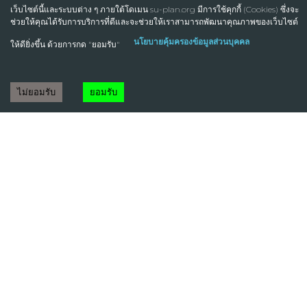
เว็บไซต์นี้และระบบต่าง ๆ ภายใต้โดเมน su-plan.org มีการใช้คุกกี้ (Cookies) ซึ่งจะ
ช่วยให้คุณได้รับการบริการที่ดีและจะช่วยให้เราสามารถพัฒนาคุณภาพของเว็บไซต์
นโยบายคุ้มครองข้อมูลส่วนบุคคล
ให้ดียิ่งขึ้น ด้วยการกด "ยอมรับ"
ไม่ยอมรับ
ยอมรับ
อาจารย์พงศธร เวสสบุตร
ผู้ช่วยอธิการบดีฝ่ายวางแผนและพัฒนา