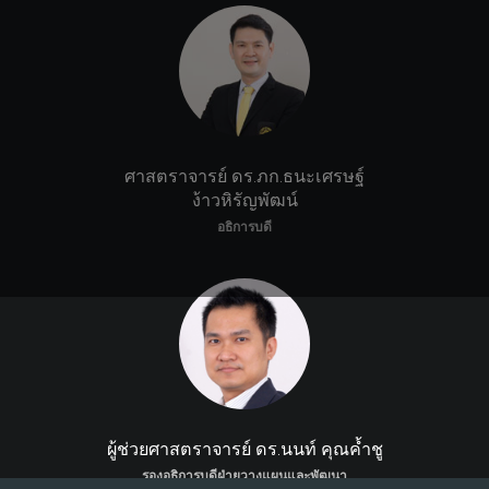
ศาสตราจารย์ ดร.ภก.ธนะเศรษฐ์
ง้าวหิรัญพัฒน์
อธิการบดี
ผู้ช่วยศาสตราจารย์ ดร.นนท์ คุณค้ำชู
รองอธิการบดีฝ่ายวางแผนและพัฒนา